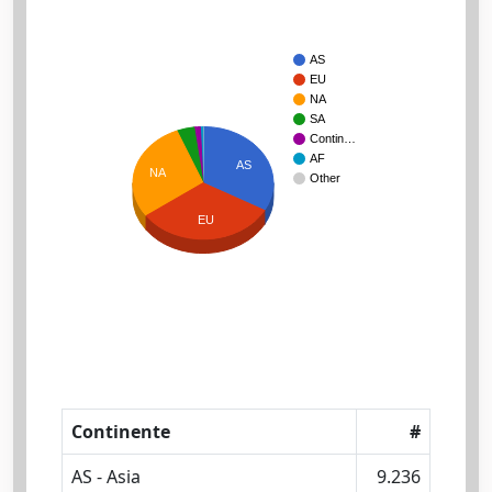
AS
EU
NA
SA
Contin…
AF
AS
NA
Other
EU
Continente
#
AS - Asia
9.236