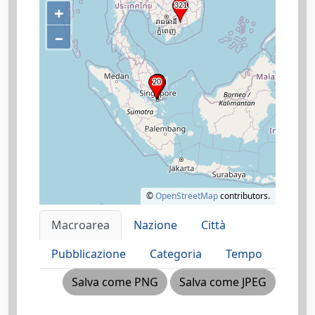
+
–
©
OpenStreetMap
contributors.
Macroarea
Nazione
Città
Pubblicazione
Categoria
Tempo
Salva come PNG
Salva come JPEG