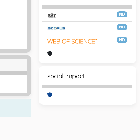
ND
ND
ND
social impact