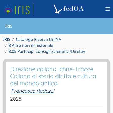
IRIS
IRIS
Catalogo Ricerca UniNA
8 Altro non ministeriale
8.05 Partecip. Consigli Scientifici/Direttivi
Direzione collana Ichne-Tracce.
Collana di storia diritto e cultura
del mondo antico
Francesca Reduzzi
2025