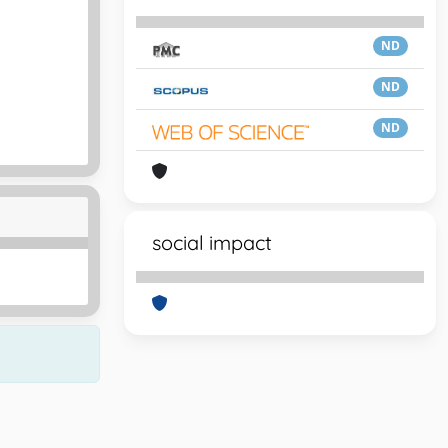
ND
ND
ND
social impact