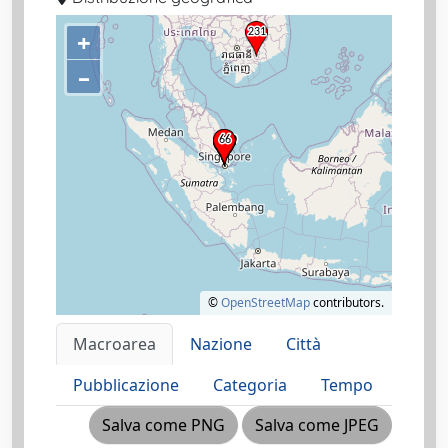
+
–
©
OpenStreetMap
contributors.
Macroarea
Nazione
Città
Pubblicazione
Categoria
Tempo
Salva come PNG
Salva come JPEG