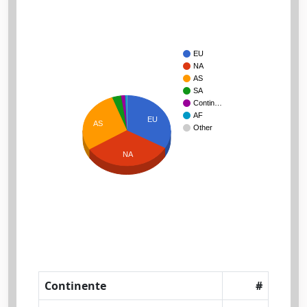
EU
NA
AS
SA
Contin…
AF
EU
AS
Other
NA
Continente
#