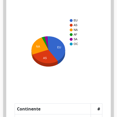
EU
AS
NA
AF
SA
OC
NA
EU
AS
Continente
#