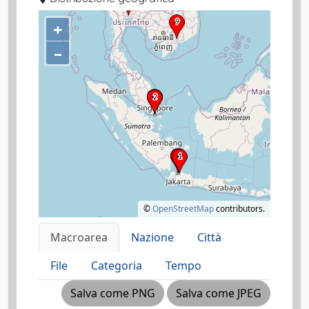
+
–
©
OpenStreetMap
contributors.
Macroarea
Nazione
Città
File
Categoria
Tempo
Salva come PNG
Salva come JPEG