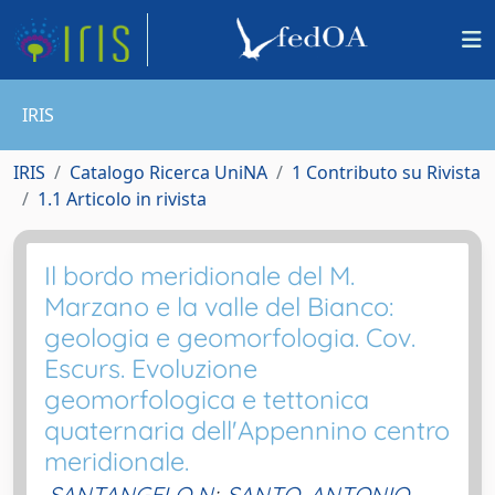
IRIS
IRIS
Catalogo Ricerca UniNA
1 Contributo su Rivista
1.1 Articolo in rivista
Il bordo meridionale del M.
Marzano e la valle del Bianco:
geologia e geomorfologia. Cov.
Escurs. Evoluzione
geomorfologica e tettonica
quaternaria dell'Appennino centro
meridionale.
SANTANGELO N
;
SANTO, ANTONIO