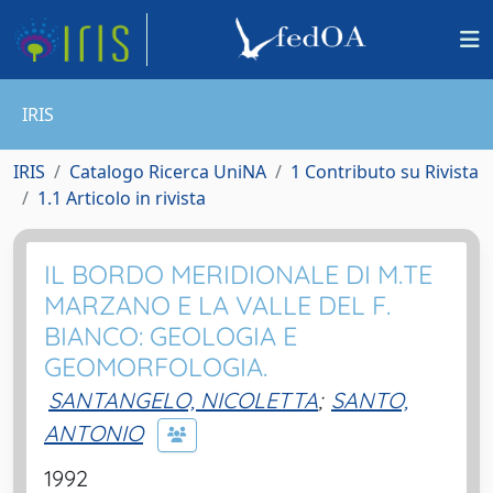
IRIS
IRIS
Catalogo Ricerca UniNA
1 Contributo su Rivista
1.1 Articolo in rivista
IL BORDO MERIDIONALE DI M.TE
MARZANO E LA VALLE DEL F.
BIANCO: GEOLOGIA E
GEOMORFOLOGIA.
SANTANGELO, NICOLETTA
;
SANTO,
ANTONIO
1992