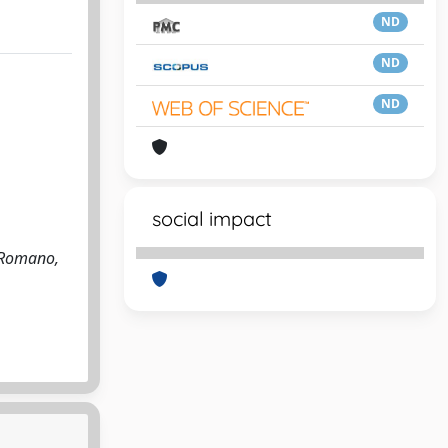
ND
ND
ND
social impact
, Romano,