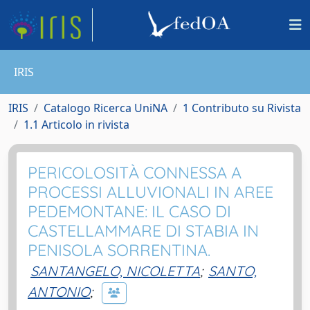
IRIS
IRIS
Catalogo Ricerca UniNA
1 Contributo su Rivista
1.1 Articolo in rivista
PERICOLOSITÀ CONNESSA A
PROCESSI ALLUVIONALI IN AREE
PEDEMONTANE: IL CASO DI
CASTELLAMMARE DI STABIA IN
PENISOLA SORRENTINA.
SANTANGELO, NICOLETTA
;
SANTO,
ANTONIO
;