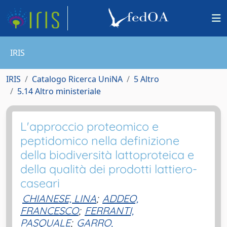
IRIS
IRIS
Catalogo Ricerca UniNA
5 Altro
5.14 Altro ministeriale
L'approccio proteomico e
peptidomico nella definizione
della biodiversità lattoproteica e
della qualità dei prodotti lattiero-
caseari
CHIANESE, LINA
;
ADDEO,
FRANCESCO
;
FERRANTI,
PASQUALE
;
GARRO,