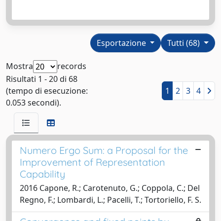
Esportazione
Tutti (68)
Mostra
records
Risultati 1 - 20 di 68
(tempo di esecuzione:
1
2
3
4
0.053 secondi).
Numero Ergo Sum: a Proposal for the
Improvement of Representation
Capability
2016 Capone, R.; Carotenuto, G.; Coppola, C.; Del
Regno, F.; Lombardi, L.; Pacelli, T.; Tortoriello, F. S.