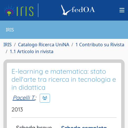
IRIS
IRIS
Catalogo Ricerca UniNA
1 Contributo su Rivista
1.1 Articolo in rivista
E-learning e matematica: stato
dell'arte tra ricerca in tecnologia e
in didattica
Pacelli T.
;
2013
Scheda breve