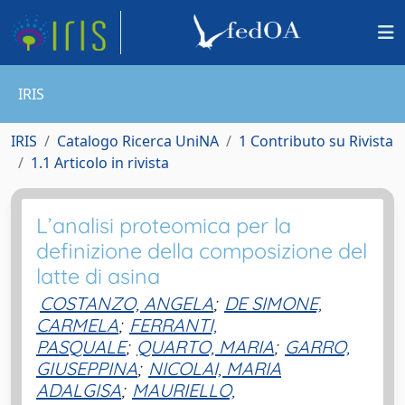
IRIS
IRIS
Catalogo Ricerca UniNA
1 Contributo su Rivista
1.1 Articolo in rivista
L’analisi proteomica per la
definizione della composizione del
latte di asina
COSTANZO, ANGELA
;
DE SIMONE,
CARMELA
;
FERRANTI,
PASQUALE
;
QUARTO, MARIA
;
GARRO,
GIUSEPPINA
;
NICOLAI, MARIA
ADALGISA
;
MAURIELLO,