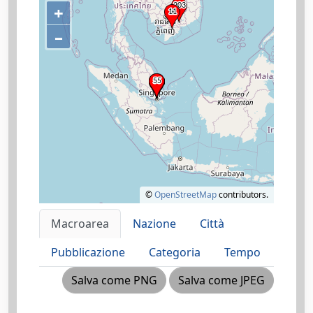
+
–
©
OpenStreetMap
contributors.
Macroarea
Nazione
Città
Pubblicazione
Categoria
Tempo
Salva come PNG
Salva come JPEG