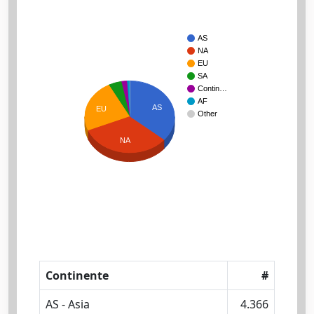
AS
NA
EU
SA
Contin…
AF
AS
EU
Other
NA
Continente
#
AS - Asia
4.366