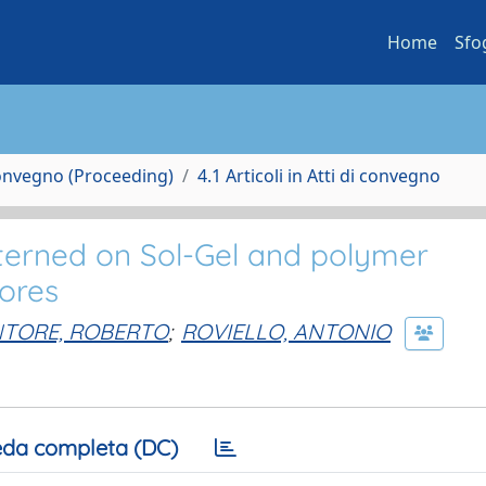
Home
Sfo
Convegno (Proceeding)
4.1 Articoli in Atti di convegno
erned on Sol-Gel and polymer
ores
TORE, ROBERTO
;
ROVIELLO, ANTONIO
da completa (DC)