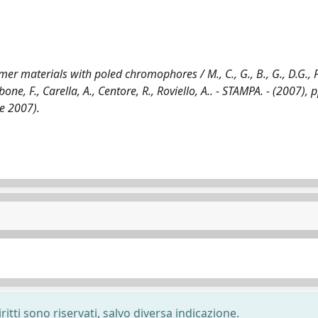
materials with poled chromophores / M., C., G., B., G., D.G., F.
., Borbone, F., Carella, A., Centore, R., Roviello, A.. - STAMPA. - (2007),
e 2007).
ritti sono riservati, salvo diversa indicazione.