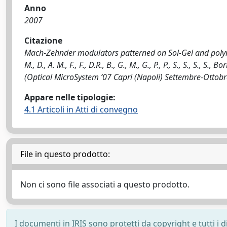
Anno
2007
Citazione
Mach-Zehnder modulators patterned on Sol-Gel and polymer 
M., D., A. M., F., F., D.R., B., G., M., G., P., P., S., S., S., S
(Optical MicroSystem ‘07 Capri (Napoli) Settembre-Ottobr
Appare nelle tipologie:
4.1 Articoli in Atti di convegno
File in questo prodotto:
Non ci sono file associati a questo prodotto.
I documenti in IRIS sono protetti da copyright e tutti i di