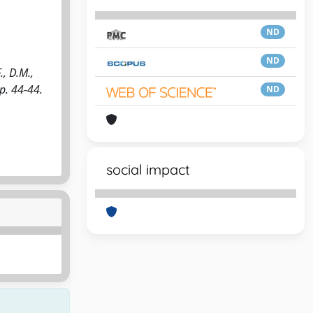
ND
ND
, D.M.,
 pp. 44-44.
ND
social impact