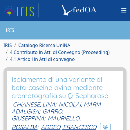
IRIS
IRIS
Catalogo Ricerca UniNA
4 Contributo in Atti di Convegno (Proceeding)
4.1 Articoli in Atti di convegno
Isolamento di una variante di
beta-caseina ovina mediante
cromatografia su Q-Sepharose
CHIANESE, LINA
;
NICOLAI, MARIA
ADALGISA
;
GARRO,
GIUSEPPINA
;
MAURIELLO,
ROSALBA
;
ADDEO, FRANCESCO