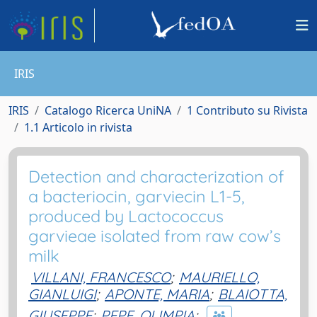
IRIS
IRIS
Catalogo Ricerca UniNA
1 Contributo su Rivista
1.1 Articolo in rivista
Detection and characterization of
a bacteriocin, garviecin L1-5,
produced by Lactococcus
garvieae isolated from raw cow’s
milk
VILLANI, FRANCESCO
;
MAURIELLO,
GIANLUIGI
;
APONTE, MARIA
;
BLAIOTTA,
GIUSEPPE
;
PEPE, OLIMPIA
;