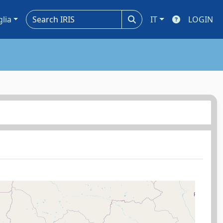
glia
IT
LOGIN