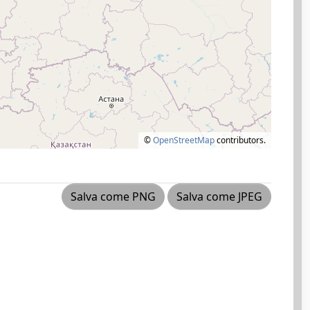
©
OpenStreetMap
contributors.
Salva come PNG
Salva come JPEG