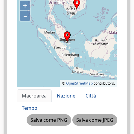
+
–
©
OpenStreetMap
contributors.
Macroarea
Nazione
Città
Tempo
Salva come PNG
Salva come JPEG