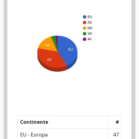
EU
AS
NA
SA
AF
NA
EU
AS
Continente
#
EU - Europa
47