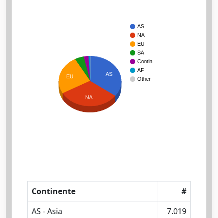
AS
NA
EU
SA
Contin…
AF
AS
EU
Other
NA
Continente
#
AS - Asia
7.019