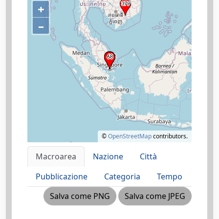
+
–
©
OpenStreetMap
contributors.
Macroarea
Nazione
Città
Pubblicazione
Categoria
Tempo
Salva come PNG
Salva come JPEG