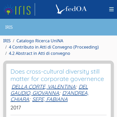
IRIS
IRIS
Catalogo Ricerca UniNA
4 Contributo in Atti di Convegno (Proceeding)
4.2 Abstract in Atti di convegno
Does cross-cultural diversity still
matter for corporate governence
DELLA CORTE, VALENTINA
;
DEL
GAUDIO, GIOVANNA
;
D'ANDREA,
CHIARA
;
SEPE, FABIANA
2017