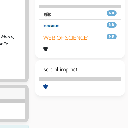
ND
ND
 Murru,
ND
delle
social impact