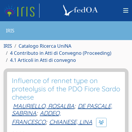
IRIS
IRIS
Catalogo Ricerca UniNA
4 Contributo in Atti di Convegno (Proceeding)
4.1 Articoli in Atti di convegno
Influence of rennet type on
proteolysis of the PDO Fiore Sardo
cheese
MAURIELLO, ROSALBA
;
DE PASCALE,
SABRINA
;
ADDEO,
FRANCESCO
;
CHIANESE, LINA