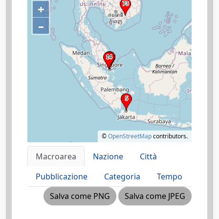
+
–
©
OpenStreetMap
contributors.
Macroarea
Nazione
Città
Pubblicazione
Categoria
Tempo
Salva come PNG
Salva come JPEG