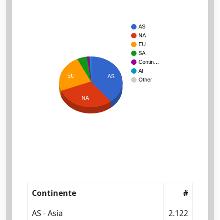
AS
NA
EU
SA
Contin…
AF
EU
AS
Other
NA
Continente
#
AS - Asia
2.122