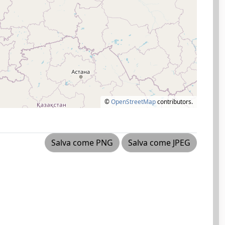
©
OpenStreetMap
contributors.
Salva come PNG
Salva come JPEG