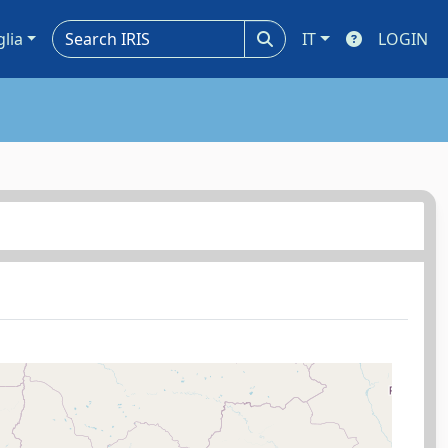
glia
IT
LOGIN