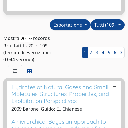
Esportazione
Tutti (109)
Mostra
records
Risultati 1 - 20 di 109
(tempo di esecuzione:
1
2
3
4
5
6
0.044 secondi).
Hydrates of Natural Gases and Small
Molecules: Structures, Properties, and
Exploitation Perspectives
2009 Barone, Guido; E., Chianese
A hierarchical Bayesian approach to