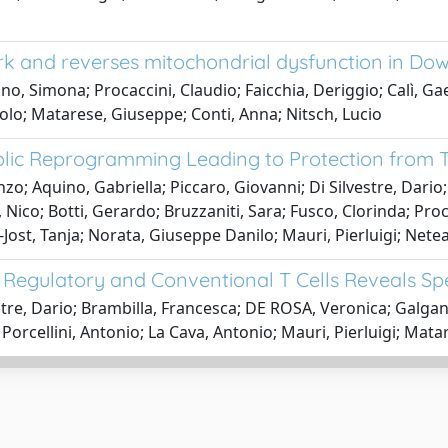
rk and reverses mitochondrial dysfunction in Do
ino, Simona; Procaccini, Claudio; Faicchia, Deriggio; Calì, Ga
olo; Matarese, Giuseppe; Conti, Anna; Nitsch, Lucio
lic Reprogramming Leading to Protection from T
zo; Aquino, Gabriella; Piccaro, Giovanni; Di Silvestre, Dario
Nico; Botti, Gerardo; Bruzzaniti, Sara; Fusco, Clorinda; Pro
o-Jost, Tanja; Norata, Giuseppe Danilo; Mauri, Pierluigi; Net
egulatory and Conventional T Cells Reveals Spe
stre, Dario; Brambilla, Francesca; DE ROSA, Veronica; Galgan
Porcellini, Antonio; La Cava, Antonio; Mauri, Pierluigi; Mat