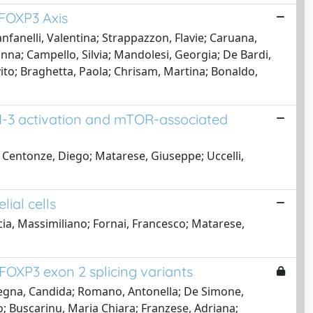
FOXP3 Axis
anfanelli, Valentina; Strappazzon, Flavie; Caruana,
anna; Campello, Silvia; Mandolesi, Georgia; De Bardi,
vito; Braghetta, Paola; Chrisam, Martina; Bonaldo,
-3 activation and mTOR-associated
o; Centonze, Diego; Matarese, Giuseppe; Uccelli,
ial cells
ucia, Massimiliano; Fornai, Francesco; Matarese,
 FOXP3 exon 2 splicing variants
hegna, Candida; Romano, Antonella; De Simone,
co; Buscarinu, Maria Chiara; Franzese, Adriana;