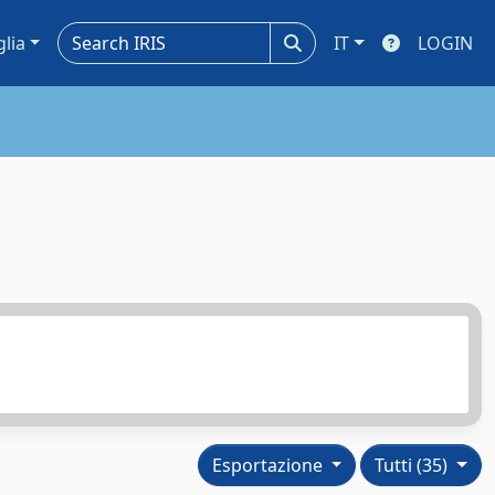
glia
IT
LOGIN
Esportazione
Tutti (35)