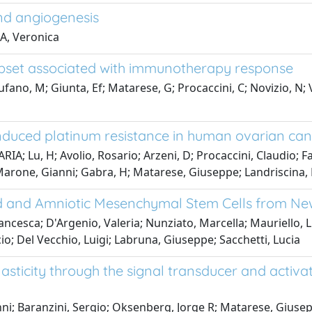
nd angiogenesis
A, Veronica
 subset associated with immunotherapy response
fano, M; Giunta, Ef; Matarese, G; Procaccini, C; Novizio, N; Vi
nduced platinum resistance in human ovarian can
u, H; Avolio, Rosario; Arzeni, D; Procaccini, Claudio; Fai
E; Marone, Gianni; Gabra, H; Matarese, Giuseppe; Landriscina,
 Cord and Amniotic Mesenchymal Stem Cells from
rancesca; D'Argenio, Valeria; Nunziato, Marcella; Mauriello, 
io; Del Vecchio, Luigi; Labruna, Giuseppe; Sacchetti, Lucia
asticity through the signal transducer and activ
nni; Baranzini, Sergio; Oksenberg, Jorge R; Matarese, Giusep