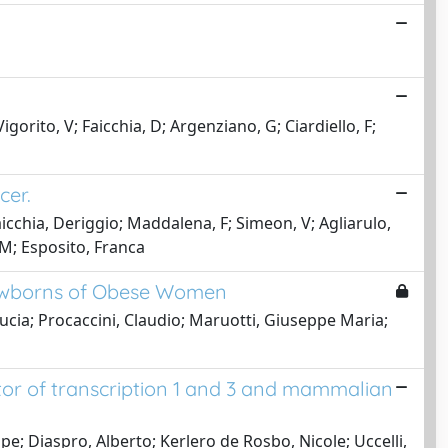
gorito, V; Faicchia, D; Argenziano, G; Ciardiello, F;
cer.
cchia, Deriggio; Maddalena, F; Simeon, V; Agliarulo,
 M; Esposito, Franca
 Newborns of Obese Women
Lucia; Procaccini, Claudio; Maruotti, Giuseppe Maria;
ator of transcription 1 and 3 and mammalian
pe; Diaspro, Alberto; Kerlero de Rosbo, Nicole; Uccelli,