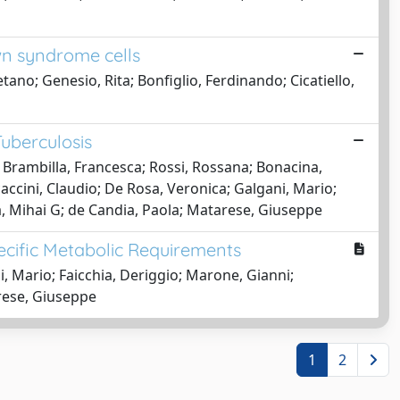
wn syndrome cells
etano; Genesio, Rita; Bonfiglio, Ferdinando; Cicatiello,
uberculosis
; Brambilla, Francesca; Rossi, Rossana; Bonacina,
caccini, Claudio; De Rosa, Veronica; Galgani, Mario;
ea, Mihai G; de Candia, Paola; Matarese, Giuseppe
cific Metabolic Requirements
i, Mario; Faicchia, Deriggio; Marone, Gianni;
arese, Giuseppe
1
2