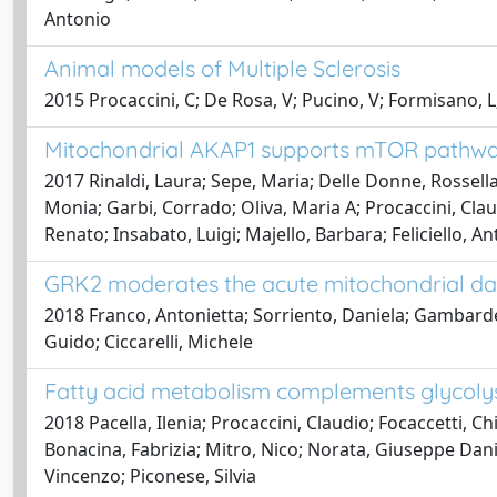
Antonio
Animal models of Multiple Sclerosis
2015 Procaccini, C; De Rosa, V; Pucino, V; Formisano, L
Mitochondrial AKAP1 supports mTOR pathw
2017 Rinaldi, Laura; Sepe, Maria; Delle Donne, Rossell
Monia; Garbi, Corrado; Oliva, Maria A; Procaccini, Clau
Renato; Insabato, Luigi; Majello, Barbara; Feliciello, A
GRK2 moderates the acute mitochondrial dam
2018 Franco, Antonietta; Sorriento, Daniela; Gambardell
Guido; Ciccarelli, Michele
Fatty acid metabolism complements glycolysis
2018 Pacella, Ilenia; Procaccini, Claudio; Focaccetti, C
Bonacina, Fabrizia; Mitro, Nico; Norata, Giuseppe Dani
Vincenzo; Piconese, Silvia