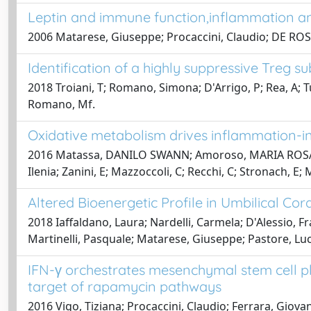
Leptin and immune function,inflammation a
2006 Matarese, Giuseppe; Procaccini, Claudio; DE ROS
Identification of a highly suppressive Treg
2018 Troiani, T; Romano, Simona; D'Arrigo, P; Rea, A; Tu
Romano, Mf.
Oxidative metabolism drives inflammation-i
2016 Matassa, DANILO SWANN; Amoroso, MARIA ROSARIA; L
Ilenia; Zanini, E; Mazzoccoli, C; Recchi, C; Stronach, 
Altered Bioenergetic Profile in Umbilical
2018 Iaffaldano, Laura; Nardelli, Carmela; D'Alessio, F
Martinelli, Pasquale; Matarese, Giuseppe; Pastore, Luc
IFN-γ orchestrates mesenchymal stem cell pl
target of rapamycin pathways
2016 Vigo, Tiziana; Procaccini, Claudio; Ferrara, Giova