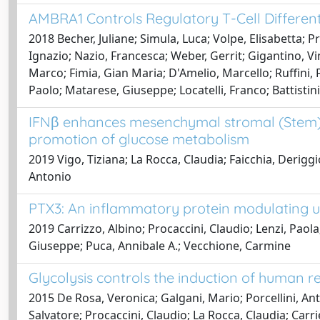
AMBRA1 Controls Regulatory T-Cell Differe
2018 Becher, Juliane; Simula, Luca; Volpe, Elisabetta; P
Ignazio; Nazio, Francesca; Weber, Gerrit; Gigantino, Vi
Marco; Fimia, Gian Maria; D'Amelio, Marcello; Ruffini,
Paolo; Matarese, Giuseppe; Locatelli, Franco; Battistin
IFNβ enhances mesenchymal stromal (Stem) 
promotion of glucose metabolism
2019 Vigo, Tiziana; La Rocca, Claudia; Faicchia, Derigg
Antonio
PTX3: An inflammatory protein modulating ul
2019 Carrizzo, Albino; Procaccini, Claudio; Lenzi, Paol
Giuseppe; Puca, Annibale A.; Vecchione, Carmine
Glycolysis controls the induction of human r
2015 De Rosa, Veronica; Galgani, Mario; Porcellini, 
Salvatore; Procaccini, Claudio; La Rocca, Claudia; Carr