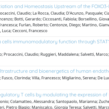
ntiation and Homeostasis Upstream of the FOXO3-
rocaccini, Claudio; La Rocca, Claudia; D'Acunzo, Pasquale; Ci
ncenzo; Botti, Gerardo; Ciccosanti, Fabiola; Borsellino, Giov
 Francesca; Furlan, Roberto; Centonze, Diego; Martino, Gian
i, Luca; Cecconi, Francesco
cells immunomodulatory function through STAT1
io; Procaccini, Claudio; Ruggieri, Maddalena; Salvetti, Marc
trastructure and bioenergetics of human endothel
a; Fusco, Clorinda; Villa, Francesco; Migliarino, Serena; De L
egulatory T cells by modulating the expression of
Antonio; Colamatteo, Alessandra; Santopaolo, Marianna; Zuc
ieri, Pietro Biagio; Maniscalco, Giorgia Teresa; Salvetti, Mar