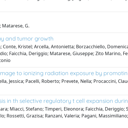
; Matarese, G.
ay and tumor growth
a; Conte, Kristel; Arcella, Antonietta; Borzacchiello, Domeni
dio; Faicchia, Deriggio; Matarese, Giuseppe; Zito Marino, Fe
ntonio
age to ionizing radiation exposure by promoting
a, Jessica; Pacelli, Roberto; Prevete, Nella; Procaccini, Cl
 in th selective regulatory t cell expansion dur
hiara; Miacci, Stefano; Timperi, Eleonora; Faicchia, Deriggio;
lo; Rossetti, Grazisa; Ranzani, Valeria; Pagani, Massimilian