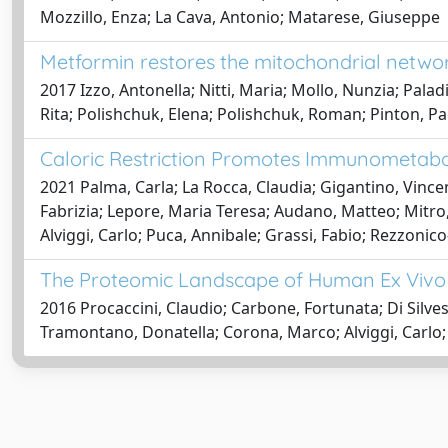
Mozzillo, Enza; La Cava, Antonio; Matarese, Giuseppe
Metformin restores the mitochondrial netwo
2017 Izzo, Antonella; Nitti, Maria; Mollo, Nunzia; Palad
Rita; Polishchuk, Elena; Polishchuk, Roman; Pinton, Pa
Caloric Restriction Promotes Immunometabo
2021 Palma, Carla; La Rocca, Claudia; Gigantino, Vincen
Fabrizia; Lepore, Maria Teresa; Audano, Matteo; Mitro, 
Alviggi, Carlo; Puca, Annibale; Grassi, Fabio; Rezzonic
The Proteomic Landscape of Human Ex Vivo R
2016 Procaccini, Claudio; Carbone, Fortunata; Di Silve
Tramontano, Donatella; Corona, Marco; Alviggi, Carlo; 