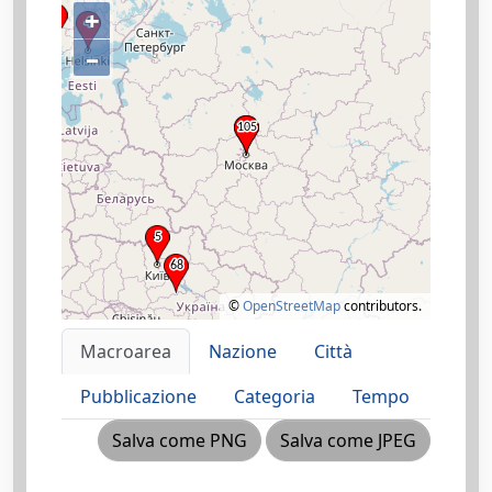
+
–
©
OpenStreetMap
contributors.
Macroarea
Nazione
Città
Pubblicazione
Categoria
Tempo
Salva come PNG
Salva come JPEG