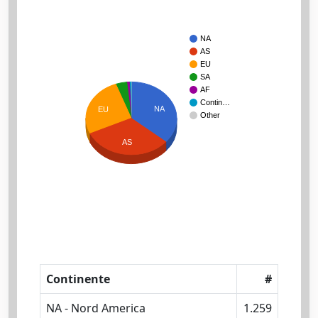
NA
AS
EU
SA
AF
Contin…
NA
EU
Other
AS
Continente
#
NA - Nord America
1.259