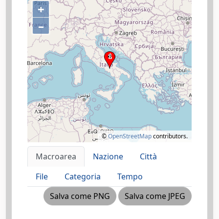
+
–
©
OpenStreetMap
contributors.
Macroarea
Nazione
Città
File
Categoria
Tempo
Salva come PNG
Salva come JPEG