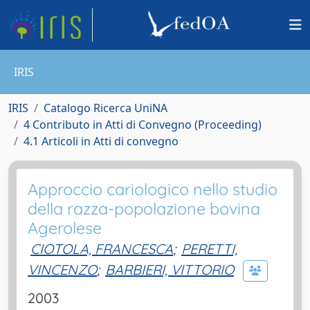
IRIS
IRIS
Catalogo Ricerca UniNA
4 Contributo in Atti di Convegno (Proceeding)
4.1 Articoli in Atti di convegno
Approccio cariologico nello studio
della razza-popolazione bovina
Agerolese
CIOTOLA, FRANCESCA
;
PERETTI,
VINCENZO
;
BARBIERI, VITTORIO
2003