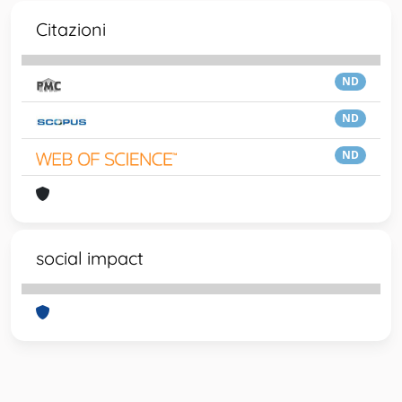
Citazioni
ND
ND
ND
social impact