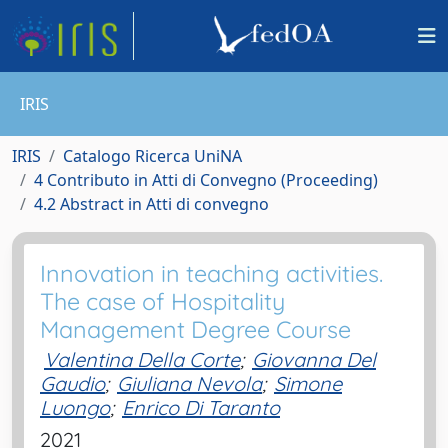
IRIS
IRIS
Catalogo Ricerca UniNA
4 Contributo in Atti di Convegno (Proceeding)
4.2 Abstract in Atti di convegno
Innovation in teaching activities.
The case of Hospitality
Management Degree Course
Valentina Della Corte
;
Giovanna Del
Gaudio
;
Giuliana Nevola
;
Simone
Luongo
;
Enrico Di Taranto
2021