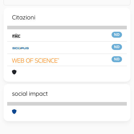
Citazioni
ND
ND
ND
social impact