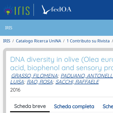
IRIS
IRIS
Catalogo Ricerca UniNA
1 Contributo su Rivista
DNA diversity in olive (Olea eur
acid, biophenol and sensory profi
GRASSO, FILOMENA
;
PADUANO, ANTONEL
LUISA
;
RAO, ROSA
;
SACCHI, RAFFAELE
2016
Scheda breve
Scheda completa
Sche