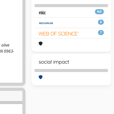
ND
8
7
 olive
SSN 0963-
social impact