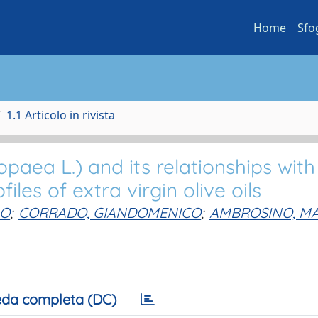
Home
Sfo
1.1 Articolo in rivista
opaea L.) and its relationships with
les of extra virgin olive oils
LO
;
CORRADO, GIANDOMENICO
;
AMBROSINO, MA
da completa (DC)