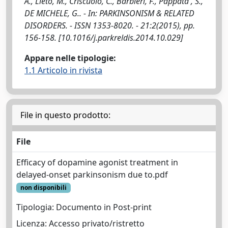
A., Lieto, M., Criscuolo, C., Barbieri, F., Pappata', S.,
DE MICHELE, G.. - In: PARKINSONISM & RELATED
DISORDERS. - ISSN 1353-8020. - 21:2(2015), pp.
156-158. [10.1016/j.parkreldis.2014.10.029]
Appare nelle tipologie:
1.1 Articolo in rivista
File in questo prodotto:
File
Efficacy of dopamine agonist treatment in
delayed-onset parkinsonism due to.pdf
non disponibili
Tipologia: Documento in Post-print
Licenza: Accesso privato/ristretto