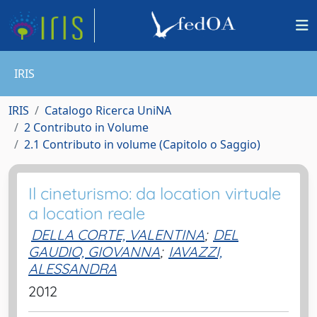
IRIS
IRIS
Catalogo Ricerca UniNA
2 Contributo in Volume
2.1 Contributo in volume (Capitolo o Saggio)
Il cineturismo: da location virtuale
a location reale
DELLA CORTE, VALENTINA
;
DEL
GAUDIO, GIOVANNA
;
IAVAZZI,
ALESSANDRA
2012