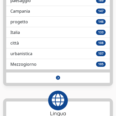
paesaggio
169
Campania
147
progetto
146
Italia
133
città
108
urbanistica
107
Mezzogiorno
105
Lingua