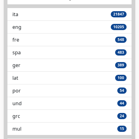
ita
21847
eng
10205
fre
548
spa
483
ger
389
lat
100
por
54
und
44
grc
24
mul
15