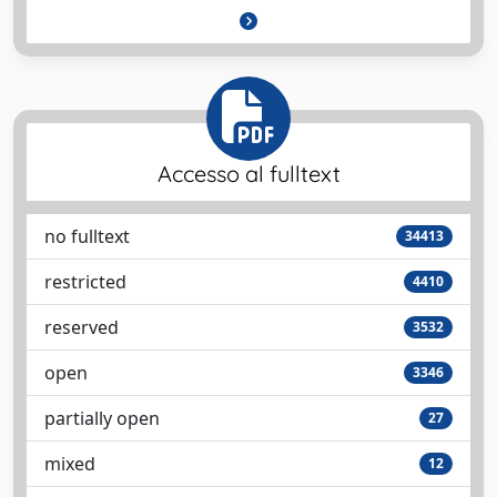
Accesso al fulltext
no fulltext
34413
restricted
4410
reserved
3532
open
3346
partially open
27
mixed
12