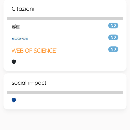
Citazioni
ND
ND
ND
social impact