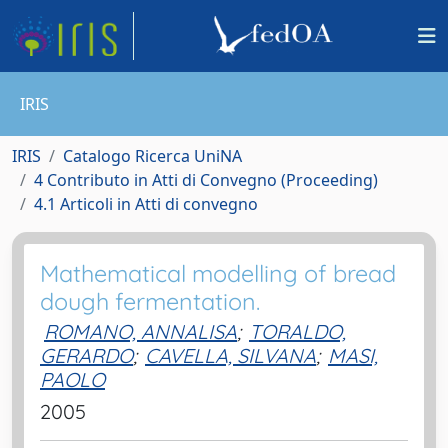
IRIS
IRIS
Catalogo Ricerca UniNA
4 Contributo in Atti di Convegno (Proceeding)
4.1 Articoli in Atti di convegno
Mathematical modelling of bread
dough fermentation.
ROMANO, ANNALISA
;
TORALDO,
GERARDO
;
CAVELLA, SILVANA
;
MASI,
PAOLO
2005