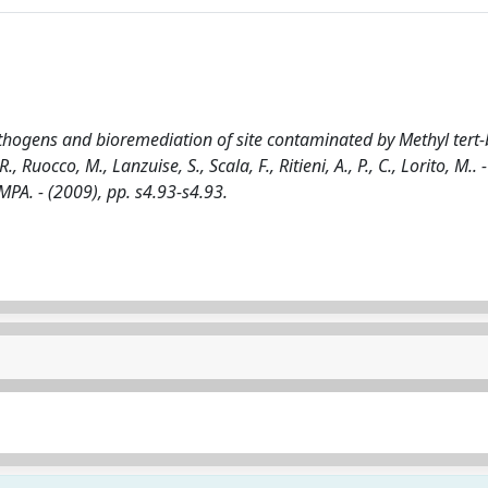
athogens and bioremediation of site contaminated by Methyl tert-
, Ruocco, M., Lanzuise, S., Scala, F., Ritieni, A., P., C., Lorito, M.. -
A. - (2009), pp. s4.93-s4.93.