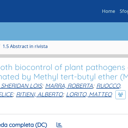
Home
Sfo
1.5 Abstract in rivista
both biocontrol of plant pathogens
ated by Methyl tert-butyl ether (M
 SHERIDAN LOIS
;
MARRA, ROBERTA
;
RUOCCO,
ELICE
;
RITIENI, ALBERTO
;
LORITO, MATTEO
da completa (DC)