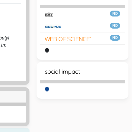
ND
ND
butyl
ND
 In:
social impact