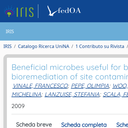
IRIS
IRIS
Catalogo Ricerca UniNA
1 Contributo su Rivista
Beneficial microbes useful for 
bioremediation of site contamin
VINALE, FRANCESCO
;
PEPE, OLIMPIA
;
WOO,
MICHELINA
;
LANZUISE, STEFANIA
;
SCALA, F
2009
Scheda breve
Scheda completa
Sche