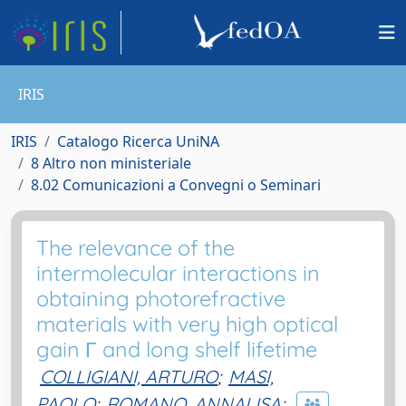
IRIS
IRIS
Catalogo Ricerca UniNA
8 Altro non ministeriale
8.02 Comunicazioni a Convegni o Seminari
The relevance of the
intermolecular interactions in
obtaining photorefractive
materials with very high optical
gain Γ and long shelf lifetime
COLLIGIANI, ARTURO
;
MASI,
PAOLO
;
ROMANO, ANNALISA
;