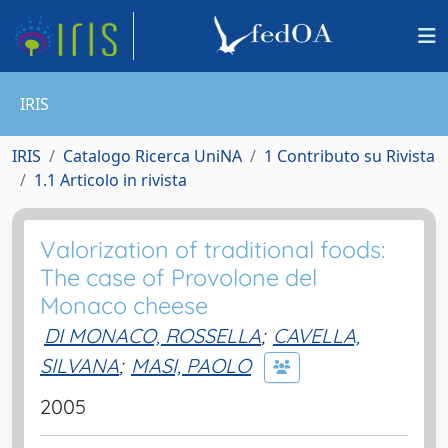
IRIS
IRIS
Catalogo Ricerca UniNA
1 Contributo su Rivista
1.1 Articolo in rivista
Valorization of traditional foods:
The case of Provolone del
Monaco cheese
DI MONACO, ROSSELLA
;
CAVELLA,
SILVANA
;
MASI, PAOLO
2005