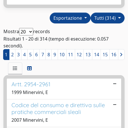
Esportazione
Tutti (314)
Mostra
records
Risultati 1 - 20 di 314 (tempo di esecuzione: 0.057
secondi).
1
2
3
4
5
6
7
8
9
10
11
12
13
14
15
16
Artt. 2954-2961
1999 Minervini, E
Codice del consumo e direttiva sulle
pratiche commerciali sleali
2007 Minervini, E