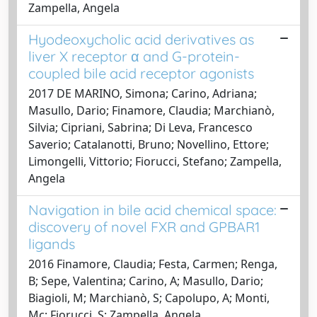
Zampella, Angela
Hyodeoxycholic acid derivatives as
liver X receptor α and G-protein-
coupled bile acid receptor agonists
2017 DE MARINO, Simona; Carino, Adriana;
Masullo, Dario; Finamore, Claudia; Marchianò,
Silvia; Cipriani, Sabrina; Di Leva, Francesco
Saverio; Catalanotti, Bruno; Novellino, Ettore;
Limongelli, Vittorio; Fiorucci, Stefano; Zampella,
Angela
Navigation in bile acid chemical space:
discovery of novel FXR and GPBAR1
ligands
2016 Finamore, Claudia; Festa, Carmen; Renga,
B; Sepe, Valentina; Carino, A; Masullo, Dario;
Biagioli, M; Marchianò, S; Capolupo, A; Monti,
Mc; Fiorucci, S; Zampella, Angela