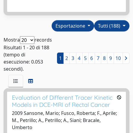
Esportazione
Tutti (188)
Mostra
records
Risultati 1 - 20 di 188
(tempo di
1
2
3
4
5
6
7
8
9
10
esecuzione: 0.053
secondi).
Evaluation of Different Tracer Kinetic
Models in DCE-MRI of Rectal Cancer
2009 Sansone, Mario; Fusco, Roberta; F., Aprile;
M., Petrillo; A., Petrillo; A., Siani; Bracale,
Umberto