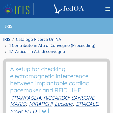
IRIS
IRIS
Catalogo Ricerca UniNA
4 Contributo in Atti di Convegno (Proceeding)
4.1 Articoli in Atti di convegno
A setup for checking
electromagnetic interference
between implantable cardiac
pacemaker and RFID UHF
TRANFAGLIA, RICCARDO
;
SANSONE,
MARIO
;
MIRARCHI, Luciano
;
BRACALE,
MARCELLO