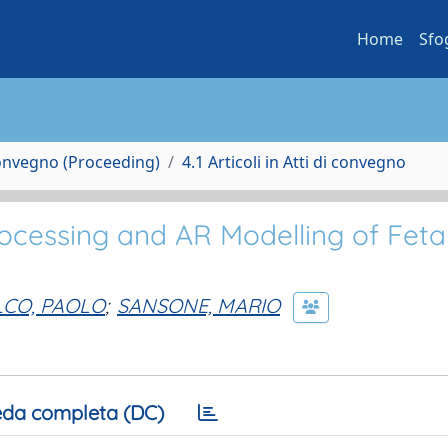
Home
Sfo
Convegno (Proceeding)
4.1 Articoli in Atti di convegno
ocessing and AR Modelling of Feta
LCO, PAOLO
;
SANSONE, MARIO
da completa (DC)