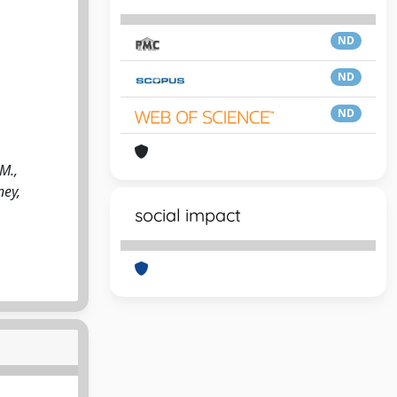
ND
ND
ND
M.,
ney,
social impact