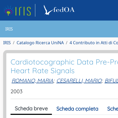
IRIS
IRIS
Catalogo Ricerca UniNA
4 Contributo in Atti di 
Cardiotocographic Data Pre-Pr
Heart Rate Signals
ROMANO, MARIA
;
CESARELLI, MARIO
;
BIFU
2003
Scheda breve
Scheda completa
Sche