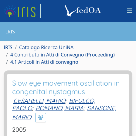
IRIS
IRIS
Catalogo Ricerca UniNA
4 Contributo in Atti di Convegno (Proceeding)
4.1 Articoli in Atti di convegno
Slow eye movement oscillation in
congenital nystagmus
CESARELLI, MARIO
;
BIFULCO,
PAOLO
;
ROMANO, MARIA
;
SANSONE,
MARIO
2005