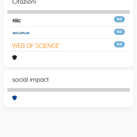
Citazioni
ND
ND
ND
social impact
Powered by
IRIS
-
about IRIS
-