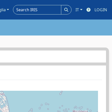
glia
IT
LOGIN