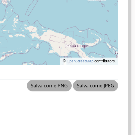
©
OpenStreetMap
contributors.
Salva come PNG
Salva come JPEG