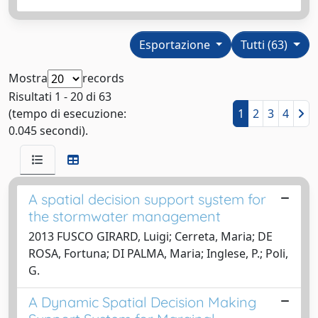
Esportazione
Tutti (63)
Mostra
records
Risultati 1 - 20 di 63
(tempo di esecuzione:
1
2
3
4
0.045 secondi).
A spatial decision support system for
the stormwater management
2013 FUSCO GIRARD, Luigi; Cerreta, Maria; DE
ROSA, Fortuna; DI PALMA, Maria; Inglese, P.; Poli,
G.
A Dynamic Spatial Decision Making