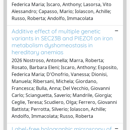
Federica Maria; Iscaro, Anthony; Lasorsa, Vito
Alessandro; Capasso, Mario; Iolascon, Achille;
Russo, Roberta; Andolfo, Immacolata
Additive effect of multiple genetic
variants in SEC23B and PIEZO1 on iron
metabolism dyshomeostasis in
hereditary anemias
2026 Nostroso, Antonella; Marra, Roberta;
Rosato, Barbara Eleni; Iscaro, Anthony; Esposito,
Federica Maria; D'Onofrio, Vanessa; Dionisi,
Manuela; Ribersani, Michela; Giordano,
Francesca; Bulla, Anna; Del Vecchio, Giovanni
Carlo; Scianguetta, Saverio; Mandrile, Giorgia;
Ceglie, Teresa; Scudiero, Olga; Ferrero, Giovanni
Battista; Perrotta, Silverio; Iolascon, Achille;
Andolfo, Immacolata; Russo, Roberta
Label-free holographic microscopy of