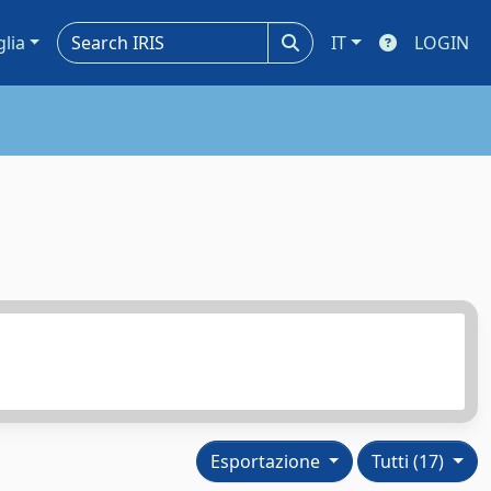
glia
IT
LOGIN
Esportazione
Tutti (17)