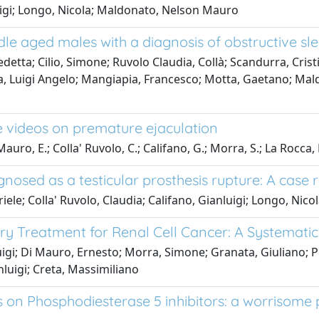
uigi; Longo, Nicola; Maldonato, Nelson Mauro
le aged males with a diagnosis of obstructive 
edetta; Cilio, Simone; Ruvolo Claudia, Collà; Scandurra, Cris
ra, Luigi Angelo; Mangiapia, Francesco; Motta, Gaetano; Mal
 videos on premature ejaculation
Mauro, E.; Colla' Ruvolo, C.; Califano, G.; Morra, S.; La Rocca, 
nosed as a testicular prosthesis rupture: A case 
ele; Colla' Ruvolo, Claudia; Califano, Gianluigi; Longo, Nico
y Treatment for Renal Cell Cancer: A Systemati
uigi; Di Mauro, Ernesto; Morra, Simone; Granata, Giuliano; P
nluigi; Creta, Massimiliano
 on Phosphodiesterase 5 inhibitors: a worrisome 