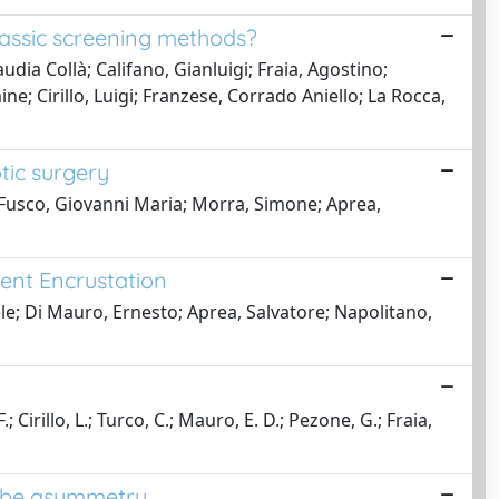
classic screening methods?
dia Collà; Califano, Gianluigi; Fraia, Agostino;
e; Cirillo, Luigi; Franzese, Corrado Aniello; La Rocca,
tic surgery
i; Fusco, Giovanni Maria; Morra, Simone; Aprea,
tent Encrustation
ele; Di Mauro, Ernesto; Aprea, Salvatore; Napolitano,
 Cirillo, L.; Turco, C.; Mauro, E. D.; Pezone, G.; Fraia,
 lobe asymmetry