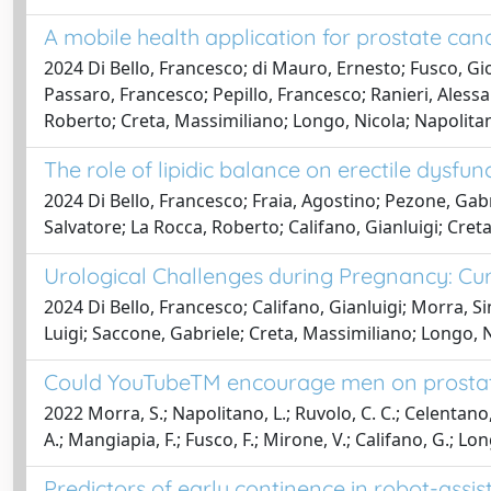
A mobile health application for prostate can
2024 Di Bello, Francesco; di Mauro, Ernesto; Fusco, Gio
Passaro, Francesco; Pepillo, Francesco; Ranieri, Alessa
Roberto; Creta, Massimiliano; Longo, Nicola; Napolitan
The role of lipidic balance on erectile dysfu
2024 Di Bello, Francesco; Fraia, Agostino; Pezone, Gabr
Salvatore; La Rocca, Roberto; Califano, Gianluigi; Cret
Urological Challenges during Pregnancy: Cur
2024 Di Bello, Francesco; Califano, Gianluigi; Morra, S
Luigi; Saccone, Gabriele; Creta, Massimiliano; Longo, 
Could YouTubeTM encourage men on prostat
2022 Morra, S.; Napolitano, L.; Ruvolo, C. C.; Celentano, G
A.; Mangiapia, F.; Fusco, F.; Mirone, V.; Califano, G.; Lo
Predictors of early continence in robot-assi