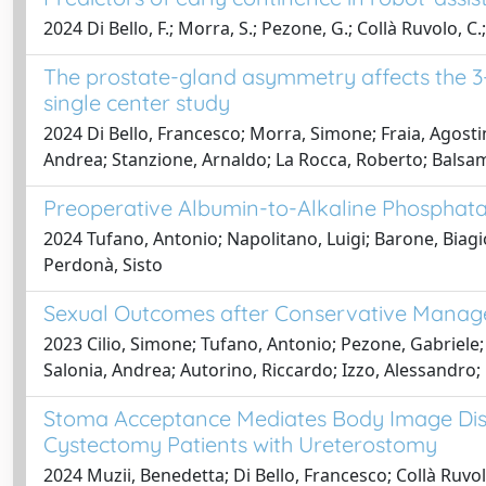
2024 Di Bello, F.; Morra, S.; Pezone, G.; Collà Ruvolo, C.;
The prostate-gland asymmetry affects the 3-
single center study
2024 Di Bello, Francesco; Morra, Simone; Fraia, Agostin
Andrea; Stanzione, Arnaldo; La Rocca, Roberto; Balsam
Preoperative Albumin-to-Alkaline Phosphata
2024 Tufano, Antonio; Napolitano, Luigi; Barone, Biagio
Perdonà, Sisto
Sexual Outcomes after Conservative Managem
2023 Cilio, Simone; Tufano, Antonio; Pezone, Gabriele;
Salonia, Andrea; Autorino, Riccardo; Izzo, Alessandro;
Stoma Acceptance Mediates Body Image Distr
Cystectomy Patients with Ureterostomy
2024 Muzii, Benedetta; Di Bello, Francesco; Collà Ruvo