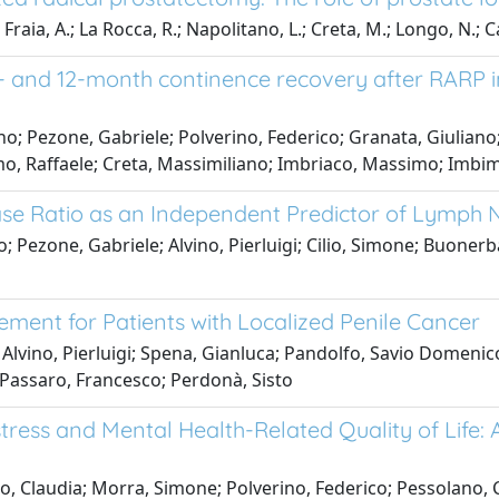
 Fraia, A.; La Rocca, R.; Napolitano, L.; Creta, M.; Longo, N.; C
 and 12-month continence recovery after RARP in 
o; Pezone, Gabriele; Polverino, Federico; Granata, Giuliano;
o, Raffaele; Creta, Massimiliano; Imbriaco, Massimo; Imbimbo
se Ratio as an Independent Predictor of Lymph 
; Pezone, Gabriele; Alvino, Pierluigi; Cilio, Simone; Buonerb
ent for Patients with Localized Penile Cancer
 Alvino, Pierluigi; Spena, Gianluca; Pandolfo, Savio Domeni
 Passaro, Francesco; Perdonà, Sisto
ess and Mental Health-Related Quality of Life: A
lo, Claudia; Morra, Simone; Polverino, Federico; Pessolano, 