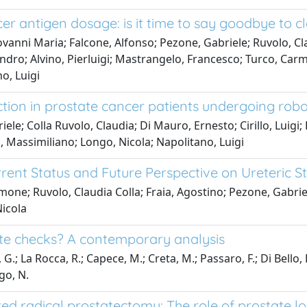
cer antigen dosage: is it time to say goodbye to 
vanni Maria; Falcone, Alfonso; Pezone, Gabriele; Ruvolo, Clau
ndro; Alvino, Pierluigi; Mastrangelo, Francesco; Turco, Carmin
o, Luigi
nction in prostate cancer patients undergoing robo
iele; Colla Ruvolo, Claudia; Di Mauro, Ernesto; Cirillo, Luig
a, Massimiliano; Longo, Nicola; Napolitano, Luigi
rent Status and Future Perspective on Ureteric S
imone; Ruvolo, Claudia Colla; Fraia, Agostino; Pezone, Gabri
Nicola
e checks? A contemporary analysis
.; La Rocca, R.; Capece, M.; Creta, M.; Passaro, F.; Di Bello, F.;
ngo, N.
sted radical prostatectomy: The role of prostate